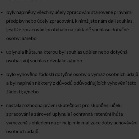
byly naplněny všechny účely zpracování stanovené právními
předpisy nebo účely zpracování, k nimž jste nám dali souhlas,
jestliže zpracování probíhalo na základě souhlasu dotyčné
osoby; a/nebo
uplynula lhůta, na kterou byl souhlas udělen nebo dotyčná
osoba svůj souhlas odvolala; a/nebo
bylo vyhověno žádosti dotyčné osoby o výmaz osobních údajů
a byl naplněn některý z důvodů odůvodňujících vyhovění této
žádosti; a/nebo
nastala rozhodná právní skutečnost pro skončení účelu
zpracování a zároveň uplynula i ochranná retenční lhůta
vymezená s ohledem na princip minimalizace doby uchovávání
osobních údajů;