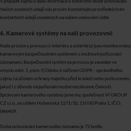
V případě zájmu o další informace o konkrétní době uchovávání
Vašich osobních údajů nás prosím kontaktujte prostřednictvím
kontaktních údajů uvedených na našem webovém sídle.
6. Kamerové systémy na naší provozovně
Naše prostory provozu (v interiéru a exteriéru) jsou monitorovány
kamerovým bezpečnostním systémem s možností pořizování
záznamem. Bezpečnostní systém na provozu je zaveden ve
smyslu odst. 1. písm. f) článku 6 nařízení GDPR – oprávněného
zájmu za účelem ochrany majetku před krádeží nebo poškozením,
jakož i z důvodu objasňování možné nezákonné činnosti.
Správcem kamerového systému jsme my, společnost VI GROUP
CZ s.r.o., se sídlem Hybernská 1271/32, 110 00 Praha 1, IČO:
046409.
Doba uchovávání kamerového záznamu je 72 hodin.