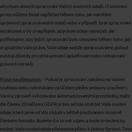
abychom omezili zpracování Vašich osobních údajů. O omezení
proto můžete žádat například během toho, jak namítáte
správnost zpracovávaných údajů nebo v případě, že je zpracování
nezákonné a Vy si nepřejete, abychom údaje vymazali, ale
potřebujete, aby jejich zpracování bylo omezeno během toho, jak
si uplatníte Vaše práva. Vaše údaje nadále zpracováváme, pokud
existují důvody pro prokazování, uplatňování nebo obhajování
právních nároků.
Právo na přenosnost
– Pokud je zpracování založeno na Vašem
souhlasu nebo vykonáváno za účelem plnění smlouvy uzavřené s
Vámi a zároveň vykonáváno automatizovanými prostředky, máte
dle článku 20 nařízení GDPR právo od nás obdržet Vaše osobní
údaje, které jsme od Vás získali v běžně používaném strojově
čitelném formátu. Budete-li o to mít zájem a bude to technicky
možné, Vaše osobní údaje přeneseme přímo k jinému Správci. Toto