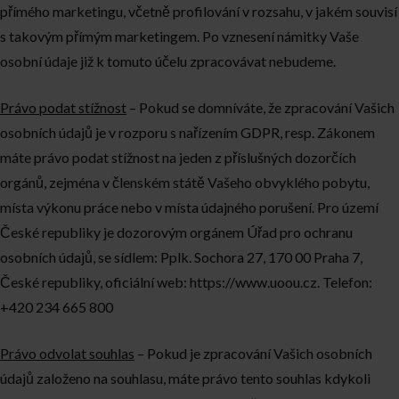
přímého marketingu, včetně profilování v rozsahu, v jakém souvisí
s takovým přímým marketingem. Po vznesení námitky Vaše
osobní údaje již k tomuto účelu zpracovávat nebudeme.
Právo podat stížnost
– Pokud se domníváte, že zpracování Vašich
osobních údajů je v rozporu s nařízením GDPR, resp. Zákonem
máte právo podat stížnost na jeden z příslušných dozorčích
orgánů, zejména v členském státě Vašeho obvyklého pobytu,
místa výkonu práce nebo v místa údajného porušení. Pro území
České republiky je dozorovým orgánem Úřad pro ochranu
osobních údajů, se sídlem: Pplk. Sochora 27, 170 00 Praha 7,
České republiky, oficiální web: https://www.uoou.cz. Telefon:
+420 234 665 800
Právo odvolat souhlas
– Pokud je zpracování Vašich osobních
údajů založeno na souhlasu, máte právo tento souhlas kdykoli