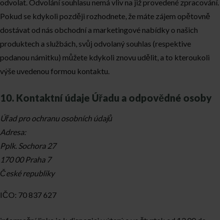
odvolat. Odvolání souhlasu nemá vliv na již provedené zpracování.
Pokud se kdykoli později rozhodnete, že máte zájem opětovně
dostávat od nás obchodní a marketingové nabídky o našich
produktech a službách, svůj odvolaný souhlas (respektive
podanou námitku) můžete kdykoli znovu udělit, a to kteroukoli
výše uvedenou formou kontaktu.
10. Kontaktní údaje Úřadu a odpovědné osoby
Úřad pro ochranu osobních údajů
Adresa:
Pplk. Sochora 27
170 00 Praha 7
České republiky
IČO: 70 837 627