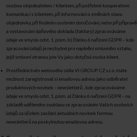
osobou objednatelem / klientem, při potřebné kooperativní
komunikaci s klientem, při informování o změnách stavu
objednávky, při finálním osobním doručování, nebo při přípravě
a vystavování daňového dokladu (faktury) zpracováváme
údaje ve smyslu odst. 1. písm. b) článku 6 nařízení GDPR – kde
zpracování údajů je nezbytné pro naplnění smluvního vztahu,
jejíž smluvní stranou jste Vy jako dotyčná osoba klient.
Prostřednictvím webového sídla VI GROUP CZ s.r.o. máte
možnost zaregistrovat si emailovou adresu jako odběratel
produktových novinek – newsletterů , kde zpracováváme
údaje ve smyslu odst. 1. písm. a) článku 6 nařízení GDPR – na
základě uděleného souhlasu se zpracováním Vašich osobních
údajů za účelem zasílání aktuálních novinek formou
newsletterů na poskytnutou emailovou adresu.