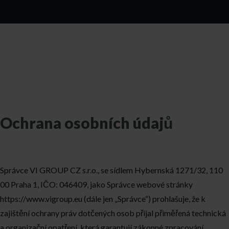
Ochrana osobních údajů
Správce VI GROUP CZ s.r.o., se sídlem Hybernská 1271/32, 110
00 Praha 1, IČO: 046409, jako Správce webové stránky
https://www.vigroup.eu (dále jen „Správce“) prohlašuje, že k
zajištění ochrany práv dotčených osob přijal přiměřená technická
a organizační opatření, která garantují zákonné zpracování