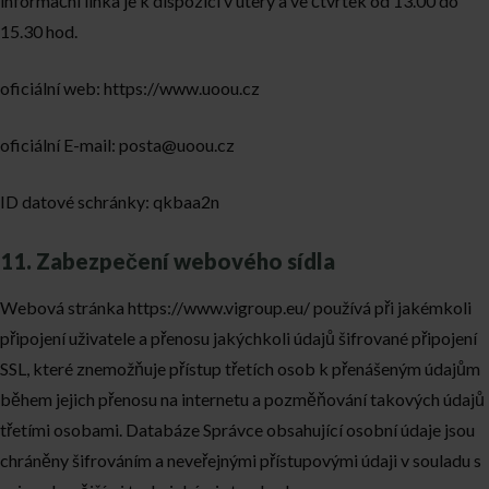
informační linka je k dispozici v úterý a ve čtvrtek od 13.00 do
15.30 hod.
oficiální web:
https://www.uoou.cz
oficiální E-mail:
posta@uoou.cz
ID datové schránky: qkbaa2n
11. Zabezpečení webového sídla
Webová stránka
https://www.vigroup.eu/
používá při jakémkoli
připojení uživatele a přenosu jakýchkoli údajů šifrované připojení
SSL, které znemožňuje přístup třetích osob k přenášeným údajům
během jejich přenosu na internetu a pozměňování takových údajů
třetími osobami. Databáze Správce obsahující osobní údaje jsou
chráněny šifrováním a neveřejnými přístupovými údaji v souladu s