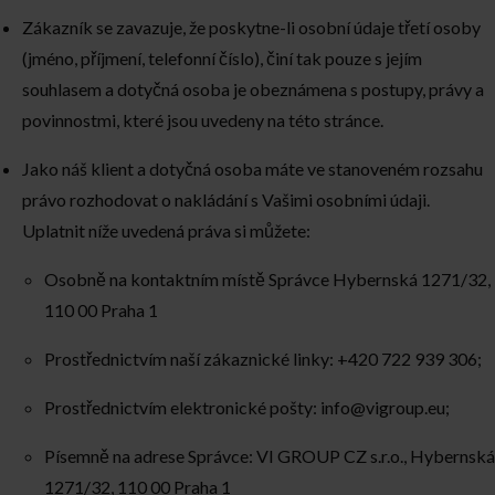
Zákazník se zavazuje, že poskytne-li osobní údaje třetí osoby
(jméno, příjmení, telefonní číslo), činí tak pouze s jejím
souhlasem a dotyčná osoba je obeznámena s postupy, právy a
povinnostmi, které jsou uvedeny na této stránce.
Jako náš klient a dotyčná osoba máte ve stanoveném rozsahu
právo rozhodovat o nakládání s Vašimi osobními údaji.
Uplatnit níže uvedená práva si můžete:
Osobně na kontaktním místě Správce Hybernská 1271/32,
110 00 Praha 1
Prostřednictvím naší zákaznické linky:
+420 722 939 306
;
Prostřednictvím elektronické pošty:
info@vigroup.eu
;
Písemně na adrese Správce: VI GROUP CZ s.r.o., Hybernská
1271/32, 110 00 Praha 1