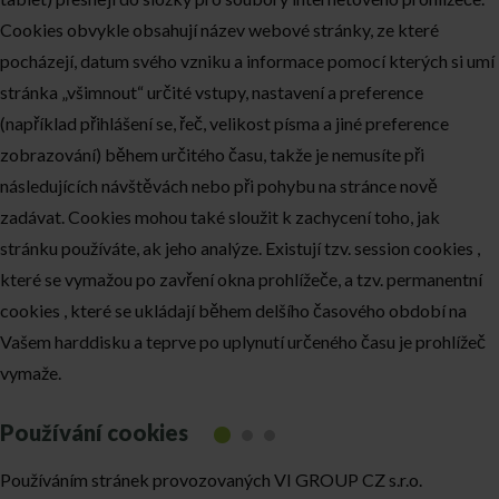
Cookies obvykle obsahují název webové stránky, ze které
pocházejí, datum svého vzniku a informace pomocí kterých si umí
stránka „všimnout“ určité vstupy, nastavení a preference
(například přihlášení se, řeč, velikost písma a jiné preference
zobrazování) během určitého času, takže je nemusíte při
následujících návštěvách nebo při pohybu na stránce nově
zadávat. Cookies mohou také sloužit k zachycení toho, jak
stránku používáte, ak jeho analýze. Existují tzv. session cookies ,
které se vymažou po zavření okna prohlížeče, a tzv. permanentní
cookies , které se ukládají během delšího časového období na
Vašem harddisku a teprve po uplynutí určeného času je prohlížeč
vymaže.
Používání cookies
Používáním stránek provozovaných VI GROUP CZ s.r.o.