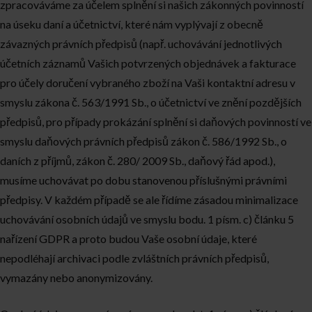
zpracováváme za účelem splnění si našich zákonných povinností
na úseku daní a účetnictví, které nám vyplývají z obecně
závazných právních předpisů (např. uchovávání jednotlivých
účetních záznamů Vašich potvrzených objednávek a fakturace
pro účely doručení vybraného zboží na Vaši kontaktní adresu v
smyslu zákona č. 563/1991 Sb., o účetnictví ve znění pozdějších
předpisů, pro případy prokázání splnění si daňových povinností ve
smyslu daňových právních předpisů zákon č. 586/1992 Sb., o
daních z příjmů, zákon č. 280/ 2009 Sb., daňový řád apod.),
musíme uchovávat po dobu stanovenou příslušnými právními
předpisy. V každém případě se ale řídíme zásadou minimalizace
uchovávání osobních údajů ve smyslu bodu. 1 písm. c) článku 5
nařízení GDPR a proto budou Vaše osobní údaje, které
nepodléhají archivaci podle zvláštních právních předpisů,
vymazány nebo anonymizovány.