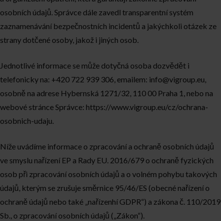
osobních údajů. Správce dále zavedl transparentní systém
zaznamenávání bezpečnostních incidentů a jakýchkoli otázek ze
strany dotčené osoby, jakož i jiných osob.
Jednotlivé informace se může dotyčná osoba dozvědět i
telefonicky na: +420 722 939 306, emailem:
info@vigroup.eu
,
osobně na adrese Hybernská 1271/32, 110 00 Praha 1, nebo na
webové stránce Správce:
https://www.vigroup.eu/cz/ochrana-
osobnich-udaju
.
Níže uvádíme informace o zpracování a ochraně osobních údajů
ve smyslu nařízení EP a Rady EU. 2016/679 o ochraně fyzických
osob při zpracování osobních údajů a o volném pohybu takových
údajů, kterým se zrušuje směrnice 95/46/ES (obecné nařízení o
ochraně údajů nebo také „nařízenhí GDPR“) a zákona č. 110/2019
Sb., o zpracování osobních údajů („Zákon“).