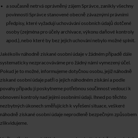
a současně netrvá oprávněný zájem Správce, zanikly všechny
povinnosti Správce stanovené obecně závaznými právními
předpisy, které vyžadují uchovávání osobních údajů dotčené
osoby (zejména pro účely archivace, výkonu daňové kontroly
apod.), nebo které by bez jejich uchování nebylo možné splnit.
Jakékoliv náhodně získané osobní údaje v žádném případě dále
systematicky nezpracováváme pro žádný námi vymezený účel.
Pokud je to možné, informujeme dotyčnou osobu, jejíž náhodně
získané osobní údaje patří o jejich náhodném získání a podle
povahy případu jí poskytneme potřebnou součinnost vedoucí k
obnovení kontroly nad jejími osobními údaji. Ihned po těchto
nezbytných úkonech směřujících k vyřešení situace, veškeré
náhodně získané osobní údaje neprodleně bezpečným způsobem
zlikvidujeme.