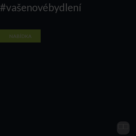
#vašenovébydlení
NABÍDKA