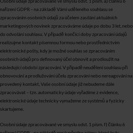
Osobní údaje zpracovávané ve smyslu odst. 1 písm. a) článku 6
nařízení GDPR – na základě Vámi uděleného souhlasu se
zpracováním osobních údajů za účelem zasílání aktuálních
marketingových novinek zpracováváme údaje po dobu 3 let, nebo
do odvolání souhlasu. V případě končící doby zpracování údajů
realizujme kontakt písemnou formou nebo prostřednictvím
elektronické pošty, kdy je možné souhlas se zpracováním
osobních údajů pro definovaný účel obnovit a prodloužit na
následující období zpracování. V případě neudělení souhlasu při
obnovování a prodlužování účelu zpracování nebo nereagování na
provedený kontakt, Vaše osobní údaje již nebudeme dále
zpracovávat – tzn. automaticky údaje vyřadíme z evidence,
elektronické údaje technicky vymažeme ze systémů a fyzicky
skartujeme.
Osobní údaje zpracovávané ve smyslu odst. 1 písm. f) článku 6
nařízení GDPR – na základě oprávněného zájmu, které byly